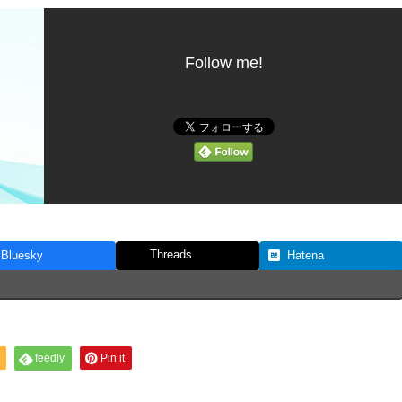
Follow me!
Threads
Bluesky
Hatena
feedly
Pin it