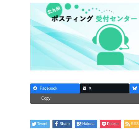
Facebook
X
Copy
Tweet
Share
Hatena
Pocket
RSS